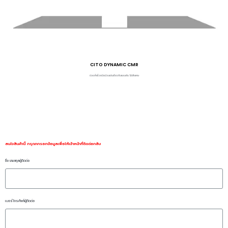
CITO DYNAMIC CMR
ร่องสำเร็จชนิดม้วนเช่นเดียวกับแบบเส้น ไม่เสียเศษ
สนใจสินค้านี้ กรุณากรอกข้อมูลเพื่อให้เจ้าหน้าที่ติดต่อกลับ
ชื่อ นามสกุลผู้ติดต่อ
เบอร์โทรศัพท์ผู้ติดต่อ