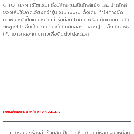
CITOTHAN (ซีโต้แธน) ซึ่งมีลักษณะเป็นไหล่แข็ง และ ปาดไหล่
ของเส้นให้ลาดเอียงกว่ารุ่น Standard ดั้งเดิม ทำให้การยึด
เกาะบนหน้าปั๊มแน่นหนากว่ารุ่นก่อน โดยมาพร้อมกับแถบกาวที่มี
fingerlift ซึ่งเป็นแถบกาวที่มีปีกยื่นออกมาจากฐานเล็กน้อยเพื่อ
ให้สามารถลอกเทปกาวเพื่อติดตั้งได้สะดวก
คุณสมบัติที่สำคัญของ ร่องสำเร็จ CITO รุ่น DYNAMIC
ไหล่ของร่องสำเร็จผลิตเป็นวัสดุชิ้นเดียวไม่หลุดร่อนเหมือน