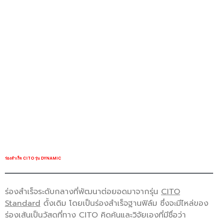
ร่องสำเร็จ CITO รุ่น DYNAMIC
ร่องสำเร็จระดับกลางที่พัฒนาต่อยอดมาจากรุ่น
CITO
Standard
ดั้งเดิม โดยเป็นร่องสำเร็จฐานฟิล์ม ซึ่งจะมีไหล่ของ
ร่องเส้นเป็นวัสดุที่ทาง CITO คิดค้นและวิจัยเองที่มีชื่อว่า