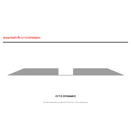
รุ่นของร่องสำเร็จ CITO DYNAMIC
CITO DYNAMIC
ร่องสำเร็จชนิดเส้นผลิตจากวัสดุที่ CITOTHAN ที่ทาง CITO คิดค้นขึ้นมาเอง